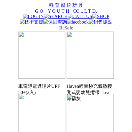
科 育 感 統 玩 具
G O Y O U T H CO ., L T D.
BeSafe
車窗靜電遮陽片UPF
Haven輕量秒充氣墊腰
50+(2入)
凳式嬰幼兒揹帶- Leaf
薄霧灰