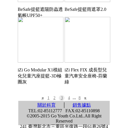
BeSafe提籃遮陽防蟲透
BeSafe提籃雨遮罩2.0
氣帳UPF50+
iZi Go Modular X1模組
iZi Flex FIX 成長型兒
化兒童汽座提籃-3D極
童汽車安全座椅-芬蘭
圈灰
綠
...
◂
1
2
3
4
8
▸
關於科育
│
銷售據點
TEL:02-85112777 FAX:02-85110898
©2005-2015 Go Youth Co.Ltd..All Right
Reserved
241 臺灣新北市三重區光復路一段61巷26號4