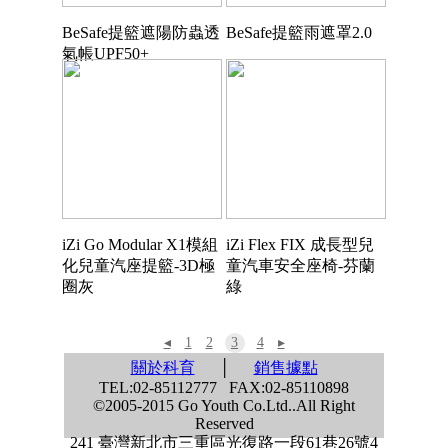
BeSafe提籃遮陽防蟲透
BeSafe提籃雨遮罩2.0
氣帳UPF50+
iZi Go Modular X1模組
iZi Flex FIX 成長型兒
化兒童汽座提籃-3D極
童汽車安全座椅-芬蘭
圈灰
綠
◂
1
2
3
4
▸
關於科育
│
銷售據點
TEL:02-85112777 FAX:02-85110898
©2005-2015 Go Youth Co.Ltd..All Right
Reserved
241 臺灣新北市三重區光復路一段61巷26號4