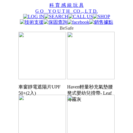
科 育 感 統 玩 具
G O Y O U T H CO ., L T D.
BeSafe
車窗靜電遮陽片UPF
Haven輕量秒充氣墊腰
50+(2入)
凳式嬰幼兒揹帶- Leaf
薄霧灰