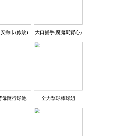
安撫巾(條紋)
大口捕手(魔鬼氈背心)
酵母隨行球池
全力擊球棒球組