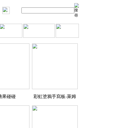
糖果碰碰
彩虹塗鴉手寫板-萊姆