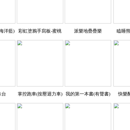
海洋藍)
彩虹塗鴉手寫板-蜜桃
派樂地疊疊樂
瞌睡熊
珠台
掌控跑車(按壓迴力車)
我的第一本書(有聲書)
快樂