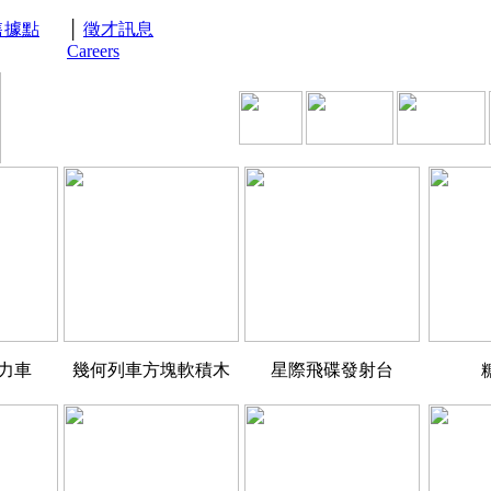
售據點
│
徵才訊息
Careers
力車
幾何列車方塊軟積木
星際飛碟發射台