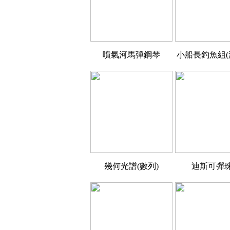
噴氣河馬彈鋼琴
小船長釣魚組(
幾何光譜(數列)
迪斯可彈