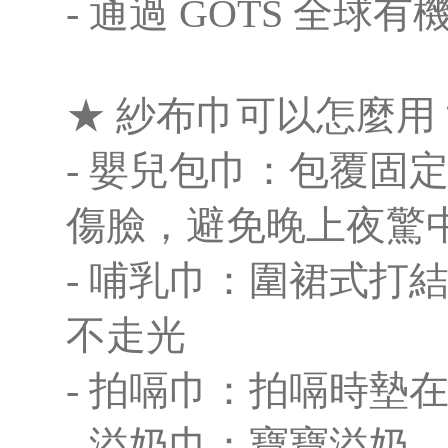
- 通過 GOTS 全球
★ 紗布巾可以怎麼用
- 嬰兒包巾：包覆固
傷臉，避免晚上夜驚
- 哺乳巾：圍裙式打
不走光
- 拍嗝巾：拍嗝時墊
- 溢奶巾：寶寶溢奶