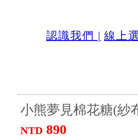
認識我們 |
線上選
小熊夢見棉花糖(紗布巾)
890
NTD