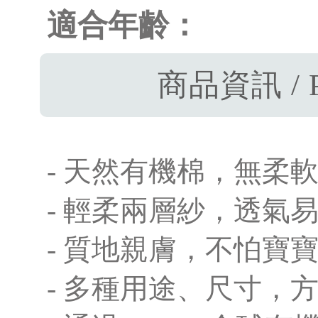
適合年齡：
商品資訊 / P
- 天然有機棉，無柔
- 輕柔兩層紗，透氣
- 質地親膚，不怕寶
- 多種用途、尺寸，