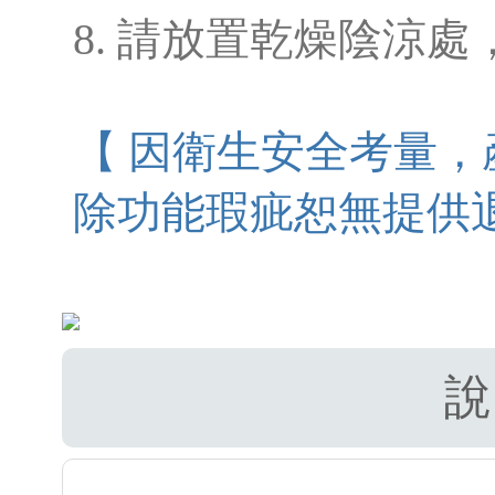
8. 請放置乾燥陰涼
【 因衛生安全考量
除功能瑕疵恕無提供
說