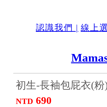
認識我們 |
線上選
Mamas
初生-長袖包屁衣(粉)6
690
NTD