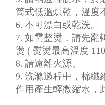
筒式低溫烘乾，溫度不
6. 不可漂白或乾洗。
7. 如需整燙，請先
燙 ( 熨燙最高溫度 110
8. 請遠離火源。
9. 洗滌過程中，棉
作用產生輕微縮水，