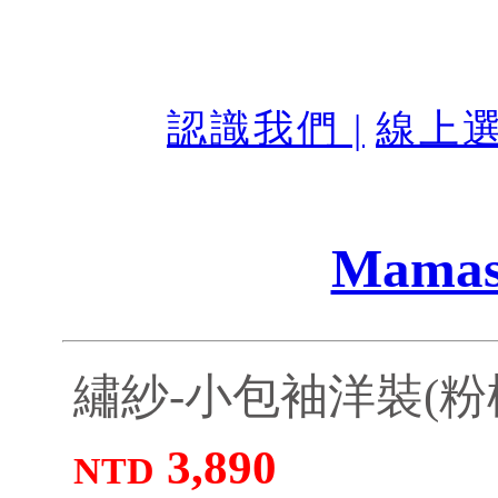
認識我們 |
線上選
Mamas
繡紗-小包袖洋裝(粉橘
3,890
NTD