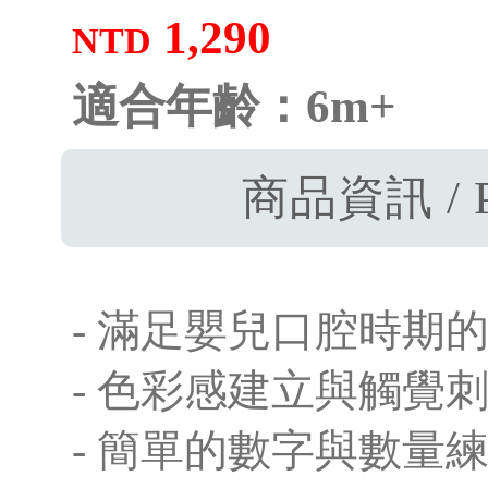
1,290
NTD
適合年齡：6m+
商品資訊 / P
- 滿足嬰兒口腔時期
- 色彩感建立與觸覺
- 簡單的數字與數量