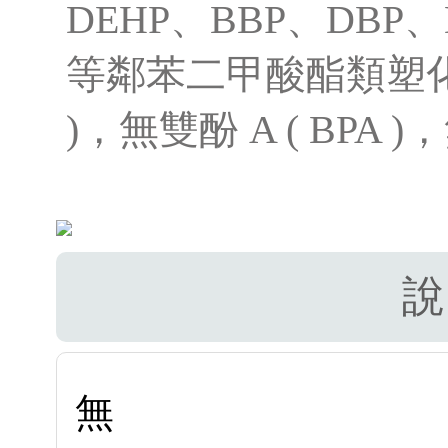
DEHP、BBP、DBP、
等鄰苯二甲酸酯類塑化劑 ( P
)，無雙酚 A ( BPA
說
無