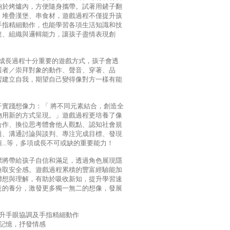
納於烤爐內，方便隨身攜帶。試著用鏟子翻
、堆疊漢堡、串食材，遊戲過程不僅提升孩
手指精細動作，也能學習各項生活知識和技
達、組織與邏輯能力，讓孩子盡情表現創
。
是成長過程十分重要的遊戲方式，孩子會透
護者／崇拜對象的動作、聲音、穿著、品
習建立自我，期望自己變得像對方一樣有能
子實踐想像力：「 將不同元素結合，創造全
物用新的方式呈現。」遊戲過程更培養了像
合作、換位思考體會他人觀點、認知社會規
題、溝通討論與談判、專注完成目標、發現
...等，多項成長不可或缺的重要能力！
標將帶給孩子自信和滿足，透過角色展現隱
換取安全感。遊戲過程累積的豐富經驗能加
聯想與理解，有助於吸收新知，提升學習速
意的養分，激發更多獨一無二的想像，發展
提升手眼協調及手指精細動作
和記憶，抒發情感