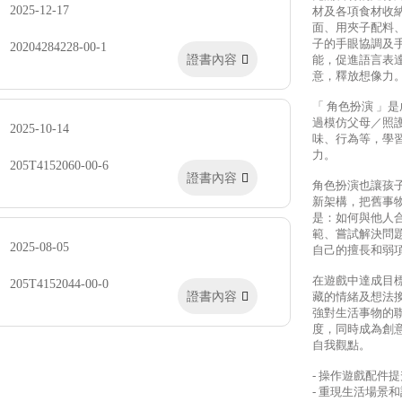
2025-12-17
材及各項食材收
面、用夾子配料
子的手眼協調及
20204284228-00-1
證書內容
能，促進語言表
意，釋放想像力
「 角色扮演 」
過模仿父母／照
2025-10-14
味、行為等，學
力。
205T4152060-00-6
證書內容
角色扮演也讓孩
新架構，把舊事
是：如何與他人
範、嘗試解決問
2025-08-05
自己的擅長和弱項
在遊戲中達成目
205T4152044-00-0
證書內容
藏的情緒及想法
強對生活事物的
度，同時成為創
自我觀點。
- 操作遊戲配件
- 重現生活場景