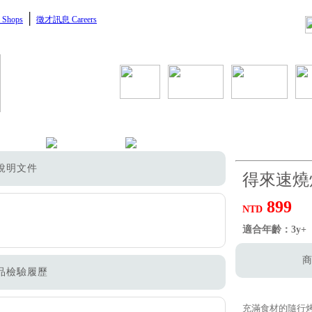
│
Shops
徵才訊息 Careers
說明文件
得來速燒
899
NTD
適合年齡：3y+
商
品檢驗履歷
充滿食材的隨行