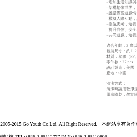
- 增加生活知識
- 架構想像世界
- 說話豐富遊戲
- 模擬人際互動
- 換位思考，培
- 提升自信、安
- 共同遊戲，培
適合年齡：3 歲
包裝尺寸：約 L 25.4
材質：塑膠（PP、
零件數：27 pcs
設計製造：美國
產地：中國
清潔方式：
清潔時請用乾淨
風處陰乾，勿於
2005-2015 Go Youth Co.Ltd..All Right Reserved.
本網站享有著作
6號4樓
TEL:+886-2-85112777
FAX:+886-2-85110898