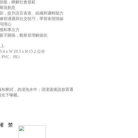
與技能，瞭解社會規範
，展現創意
情節，提升語言表達、組織和邏輯能力
，練習溝通與社交技巧，學習表現情緒
養同理心
全感和專注力
養親子關係，觀察並理解彼此
以上
 x W 20.3 x H 15.2 公分
PVC、PE）
濕布擦拭，勿浸泡水中；清潔過後請放置通
陽光下曝曬。
權
禁