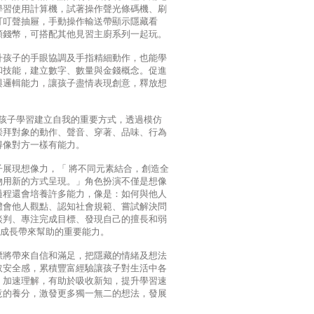
學習使用計算機，試著操作聲光條碼機、刷
叮叮聲抽屜，手動操作輸送帶顯示隱藏看
面額錢幣，可搭配其他見習主廚系列一起玩。
升孩子的手眼協調及手指精細動作，也能學
和技能，建立數字、數量與金錢概念。促進
與邏輯能力，讓孩子盡情表現創意，釋放想
是孩子學習建立自我的重要方式，透過模仿
崇拜對象的動作、聲音、穿著、品味、行為
得像對方一樣有能力。
子展現想像力，「 將不同元素結合，創造全
物用新的方式呈現。」角色扮演不僅是想像
過程還會培養許多能力，像是：如何與他人
體會他人觀點、認知社會規範、嘗試解決問
談判、專注完成目標、發現自己的擅長和弱
能為成長帶來幫助的重要能力。
標將帶來自信和滿足，把隱藏的情緒及想法
取安全感，累積豐富經驗讓孩子對生活中各
、加速理解，有助於吸收新知，提升學習速
意的養分，激發更多獨一無二的想法，發展