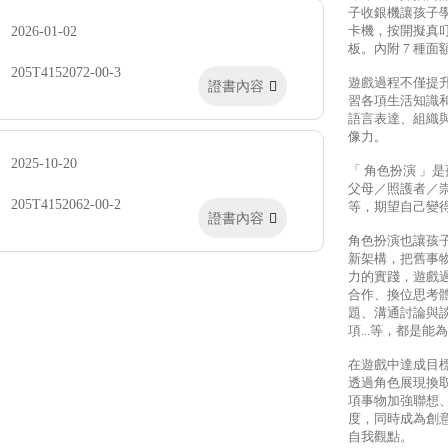
子收銀機讓孩子
卡機，按開擬真
2026-01-02
板。內附 7 種
205T4152072-00-3
遊戲過程不僅提
證書內容
習各項生活知識
語言表達、組織
像力。
2025-10-20
「 角色扮演 」
父母／照護者／
205T4152062-00-2
等，期望自己變
證書內容
角色扮演也讓孩
新架構，把舊事
力的實踐，遊戲
合作、換位思考
題、溝通討論與
項...等，都是
在遊戲中達成目
透過角色展現換
項事物加強聯想
度，同時成為創
自我觀點。