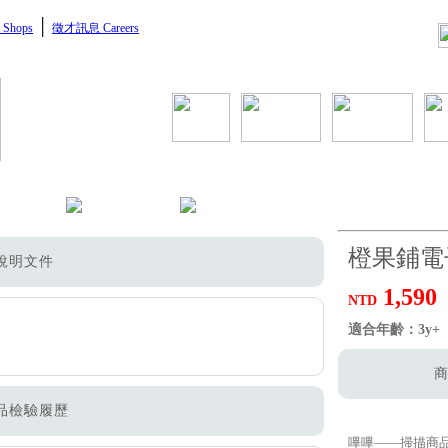
│
Shops
徵才訊息 Careers
橙果鋪電
說明文件
1,590
NTD
適合年齡：3y+
商
品檢驗履歷
嗶嗶——掃描商