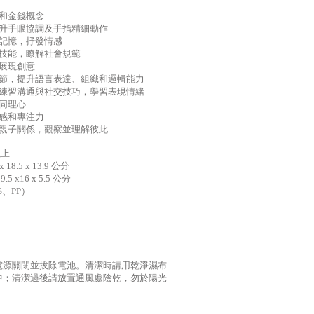
量和金錢概念
提升手眼協調及手指精細動作
和記憶，抒發情感
與技能，瞭解社會規範
，展現創意
情節，提升語言表達、組織和邏輯能力
，練習溝通與社交技巧，學習表現情緒
養同理心
全感和專注力
養親子關係，觀察並理解彼此
以上
18.5 x 13.9 公分
 x16 x 5.5 公分
、PP）
電源關閉並拔除電池。清潔時請用乾淨濕布
中；清潔過後請放置通風處陰乾，勿於陽光