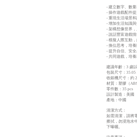
- 建立數字、數
- 操作遊戲配件
- 重現生活場景
- 增加生活知識
- 架構想像世界
- 說話豐富遊戲
- 模擬人際互動
- 換位思考，培
- 提升自信、安
- 共同遊戲，培
建議年齡：3 歲
包裝尺寸：35.05 x 
收銀機尺寸：約 29.5
材質：塑膠（ABS
零件數：35 pcs
設計製造：美國
產地：中國
清潔方式：
如需清潔，請將
擦拭，勿浸泡水
下曝曬。