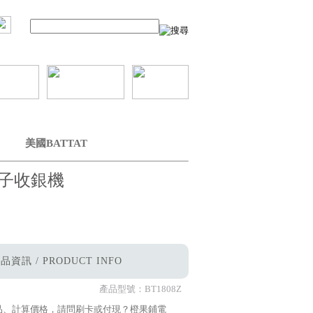
美國BATTAT
子收銀機
品資訊 / PRODUCT INFO
產品型號：
BT1808Z
品、計算價格，請問刷卡或付現？橙果鋪電