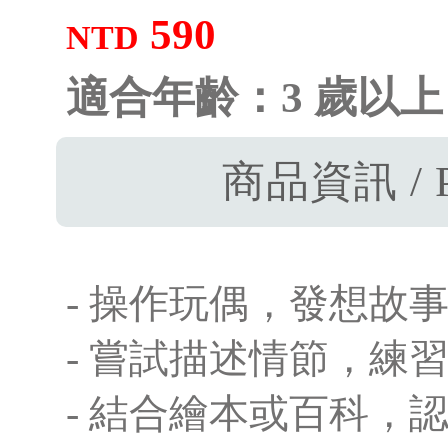
590
NTD
適合年齡：3 歲以上
商品資訊 / P
- 操作玩偶，發想故
- 嘗試描述情節，練
- 結合繪本或百科，