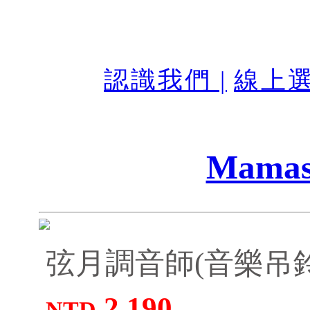
認識我們 |
線上選
Mamas
弦月調音師(音樂吊鈴
2,190
NTD