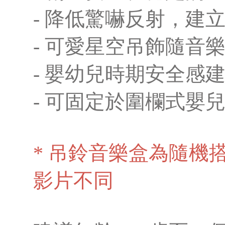
- 降低驚嚇反射，建
- 可愛星空吊飾隨音
- 嬰幼兒時期安全感
- 可固定於圍欄式嬰
* 吊鈴音樂盒為隨機
影片不同