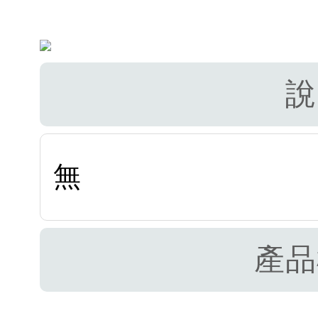
說
無
產品