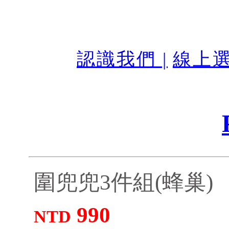
認識我們 |
線上選
圍兜兜3件組(蜂巢)
990
NTD