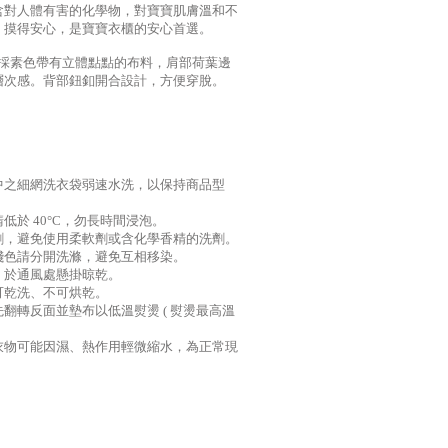
含對人體有害的化學物，對寶寶肌膚溫和不
、摸得安心，是寶寶衣櫃的安心首選。
袖洋裝採素色帶有立體點點的布料，肩部荷葉邊
層次感。背部鈕釦開合設計，方便穿脫。
適中之細網洗衣袋弱速水洗，以保持商品型
請低於 40°C，勿長時間浸泡。
洗劑，避免使用柔軟劑或含化學香精的洗劑。
深淺色請分開洗滌，避免互相移染。
水，於通風處懸掛晾乾。
不可乾洗、不可烘乾。
請先翻轉反面並墊布以低溫熨燙 ( 熨燙最高溫
，衣物可能因濕、熱作用輕微縮水，為正常現