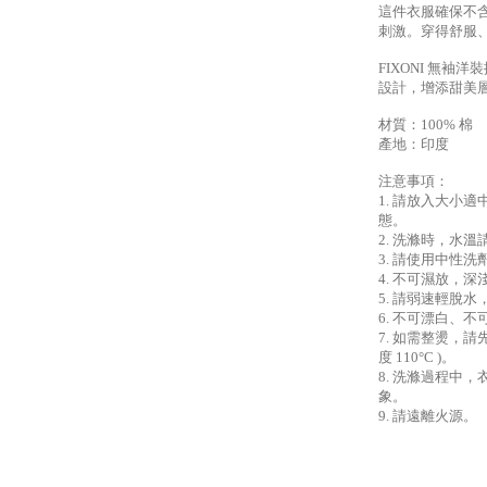
這件衣服確保不
刺激。穿得舒服
FIXONI 無
設計，增添甜美
材質：100% 棉
產地：印度
注意事項：
1. 請放入大小
態。
2. 洗滌時，水溫
3. 請使用中性
4. 不可濕放，
5. 請弱速輕脫
6. 不可漂白、
7. 如需整燙，
度 110°C )。
8. 洗滌過程中
象。
9. 請遠離火源。