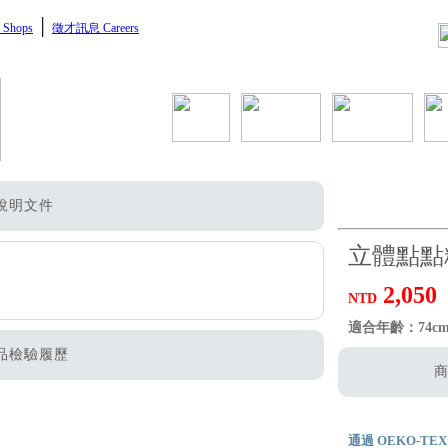
│
Shops
徵才訊息 Careers
說明文件
立體點點
2,050
NTD
適合年齡：74c
品檢驗履歷
商
通過 OEKO-TEX S