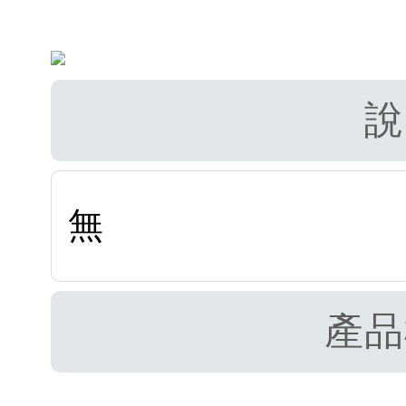
說
無
產品