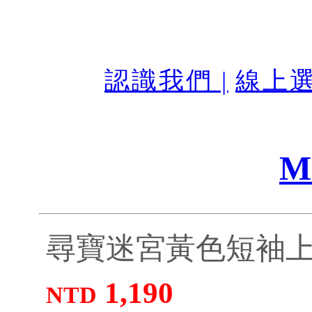
認識我們 |
線上選
M
尋寶迷宮黃色短袖上衣
1,190
NTD