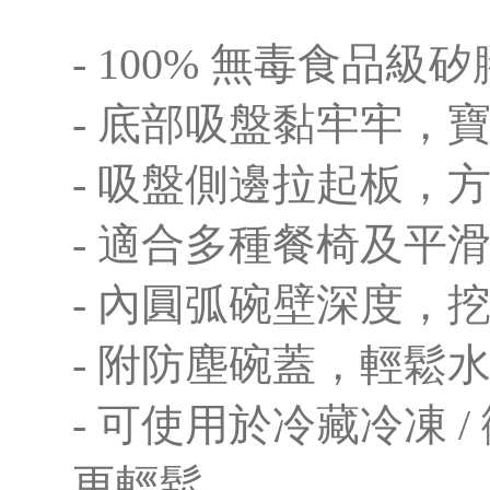
- 100% 無毒食品
- 底部吸盤黏牢牢，
- 吸盤側邊拉起板，
- 適合多種餐椅及平
- 內圓弧碗壁深度，
- 附防塵碗蓋，輕鬆
- 可使用於冷藏冷凍 /
更輕鬆