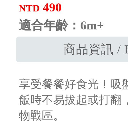
490
NTD
適合年齡：6m+
商品資訊 / P
享受餐餐好食光！吸
飯時不易拔起或打翻
物戰區。