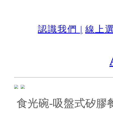
認識我們 |
線上選
食光碗-吸盤式矽膠餐