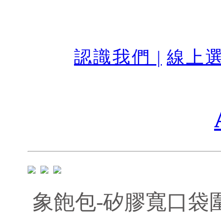
認識我們 |
線上選
象飽包-矽膠寬口袋圍