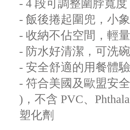
- 4 段可調整圍脖寬度
- 飯後捲起圍兜，小
- 收納不佔空間，輕
- 防水好清潔，可洗
- 安全舒適的用餐體
- 符合美國及歐盟安全規
)，不含 PVC、Phthal
塑化劑