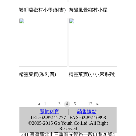
響叮噹鄉村小學(附書)
向陽風景鄉村小屋
精靈菓實(系列四)
精靈菓實(小小床系列)
◂
1
...
3
4
5
...
12
▸
關於科育
│
銷售據點
TEL:02-85112777 FAX:02-85110898
©2005-2015 Go Youth Co.Ltd..All Right
Reserved
241 臺灣新北市三重區光復路一段61巷26號4