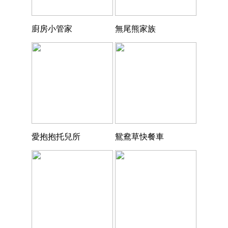
廚房小管家
無尾熊家族
愛抱抱托兒所
鴛鴦草快餐車