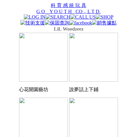
科 育 感 統 玩 具
G O Y O U T H CO ., L T D.
LiL Woodzeez
心花開園藝坊
說夢話上下鋪