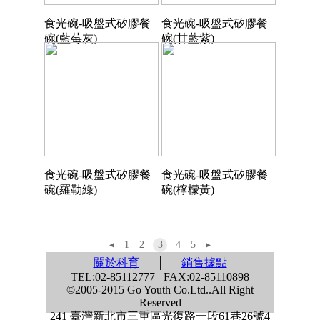
食光碗-吸盤式矽膠餐
食光碗-吸盤式矽膠餐
碗(藍莓灰)
碗(甘藍紫)
食光碗-吸盤式矽膠餐
食光碗-吸盤式矽膠餐
碗(羅勒綠)
碗(檸檬黃)
◂
1
2
3
4
5
▸
關於科育
│
銷售據點
TEL:02-85112777 FAX:02-85110898
©2005-2015 Go Youth Co.Ltd..All Right
Reserved
241 臺灣新北市三重區光復路一段61巷26號4