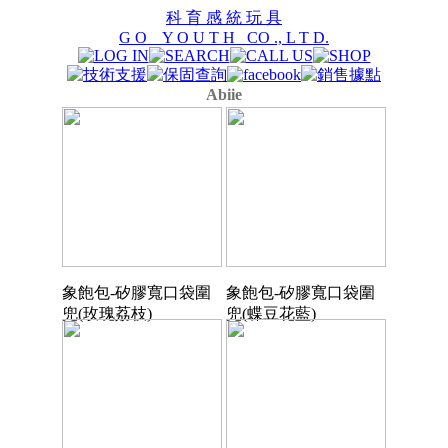
科 育 感 統 玩 具
G O Y O U T H CO ., L T D.
Abiie
象飽包-矽膠寬口袋圍
象飽包-矽膠寬口袋圍
兜(玫瑰荔枝)
兜(蝶豆花藍)