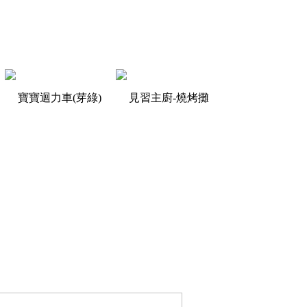
寶寶迴力車(芽綠)
見習主廚-燒烤攤