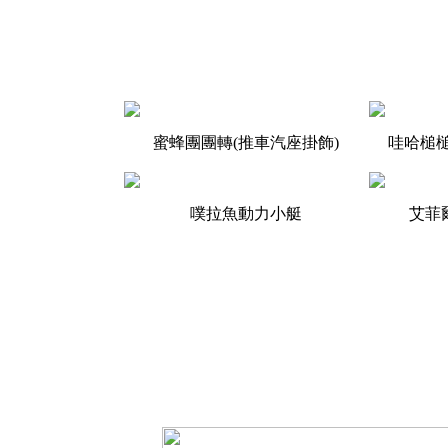
蜜蜂團團轉(推車汽座掛飾)
哇哈槌槌
噗拉魚動力小艇
艾菲