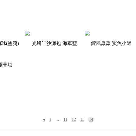
球(塗鴉)
光腳丫沙灘包-海軍藍
鏢風蟲蟲-鯊魚小隊
爾疊塔
◂
1
...
11
12
13
14