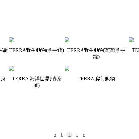
手罐)
TERRA野生動物(拿手罐)
TERRA野生動物寶寶(拿手
T
罐)
隨身
TERRA 海洋世界(情境
TERRA 爬行動物
桶)
◂
1
2
3
▸