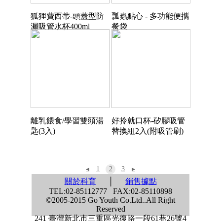
狐狸費西蒂-頭蓋型防
瓢蟲點心 - 多功能便攜
漏吸管水杯400ml
餐袋
離乳餵食/學習雙頭湯
好拎就口杯-矽膠吸管
匙(3入)
替換組2入(附吸管刷)
◂
1
2
3
▸
關於科育
│
銷售據點
TEL:02-85112777 FAX:02-85110898
©2005-2015 Go Youth Co.Ltd..All Right
Reserved
241 臺灣新北市三重區光復路一段61巷26號4