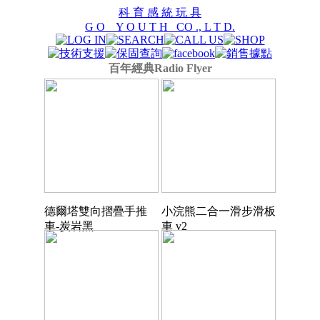
科 育 感 統 玩 具
G O Y O U T H CO ., L T D.
百年經典Radio Flyer
德爾塔雙向摺疊手推
小浣熊二合一滑步滑板
車-炭岩黑
車 v2