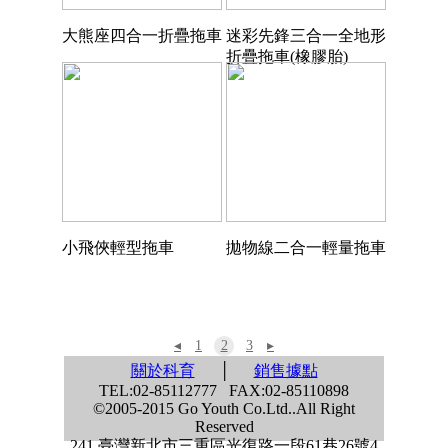
大熊座四合一折疊拖車
迷彩先鋒三合一全地形
折疊拖車(橡膠胎)
小飛俠輕型拖車
拋物線二合一輕量拖車
◂
1
2
3
▸
關於科育
│
銷售據點
TEL:02-85112777 FAX:02-85110898
©2005-2015 Go Youth Co.Ltd..All Right
Reserved
241 臺灣新北市三重區光復路一段61巷26號4