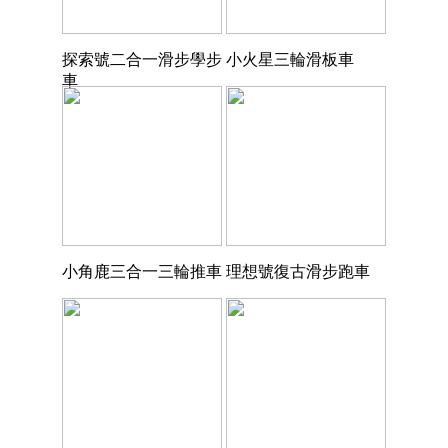
探索號二合一滑步學步
小火星三輪滑板車
車
小角鹿三合一三輪推車
理想號復古滑步跑車