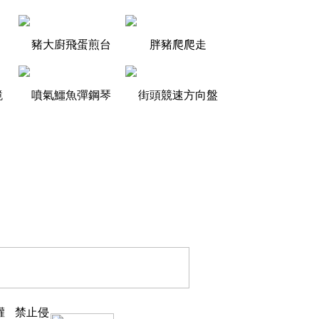
豬大廚飛蛋煎台
胖豬爬爬走
鏡
噴氣鱷魚彈鋼琴
街頭競速方向盤
權
禁止侵