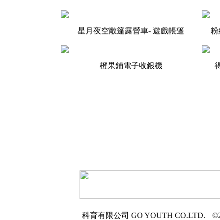
星月夜空敞篷露營車- 遊戲帳篷
粉
橙果鋪電子收銀機
科育有限公司
GO YOUTH CO.LTD.
©2