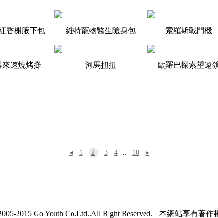
紅香榭腋下包
維特寵物醫生隨身包
索羅斯戰鬥機
得來速燒烤攤
河馬扭扭
歐羅巴探索望遠
...
◂
1
2
3
4
10
▸
005-2015 Go Youth Co.Ltd..All Right Reserved.
本網站享有著作