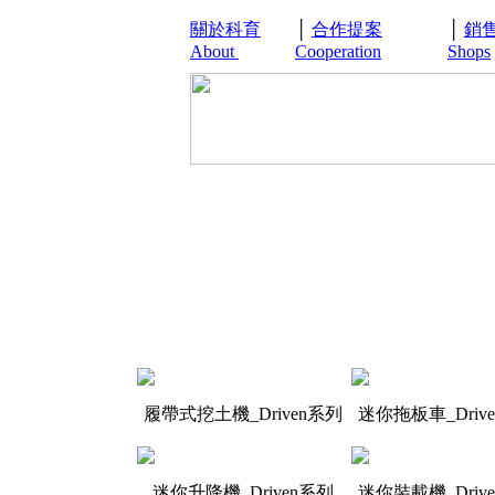
關於科育
│
合作提案
│
銷
About
Cooperation
Shops
履帶式挖土機_Driven系列
迷你拖板車_Driv
迷你升降機_Driven系列
迷你裝載機_Driv