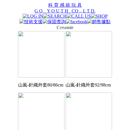
科 育 感 統 玩 具
G O Y O U T H CO ., L T D.
Creamie
山嵐-針織外套80/86cm
山嵐-針織外套92/98cm