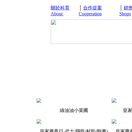
關於科育
│
合作提案
│
銷
About
Cooperation
Shops
綠油油小菜圃
皇家
皇家慶典日-武士/飛龍/村民(附書)
皇家慶典