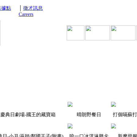
售據點
│
徵才訊息
Careers
慶典日劇場-國王的藏寶箱
晴朗野餐日
打個嗝蘇
日-小丑/巫師/鄰國王子(附書)
咬一口冰淇淋胖卡
新摩登