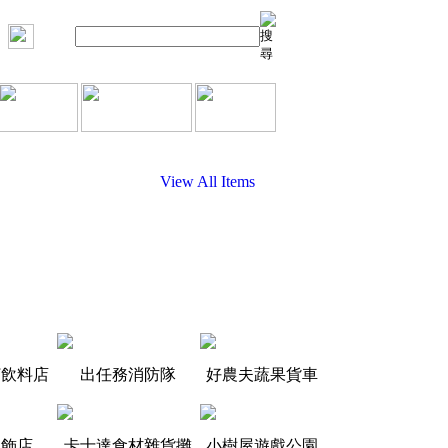
View All Items
打飲料店
出任務消防隊
好農夫蔬果貨車
服飾店
卡士達食材雜貨攤
小樹屋遊戲公園