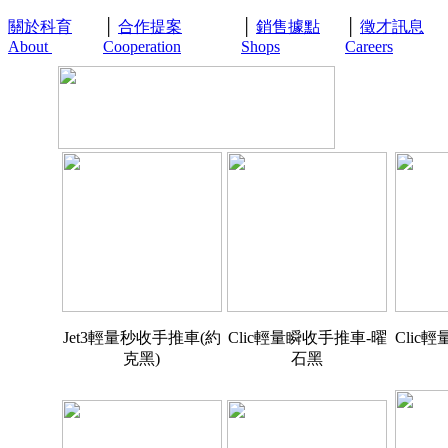
關於科育
│
合作提案
│
銷售據點
│
徵才訊息
About
Cooperation
Shops
Careers
Jet3輕量秒收手推車(約
Clic輕量瞬收手推車-曜
Clic
克黑)
石黑